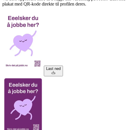
plakat med QR-kode direkte til profilen deres.
Last ned