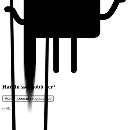
Har du søkt jobb her?
Vurder jobbsøkeropplevelse
0 %