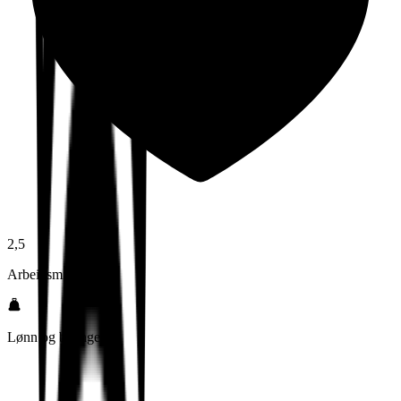
2,5
Arbeidsmiljø
Lønn og betingelser