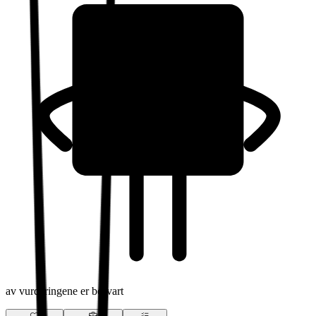
av vurderingene er besvart