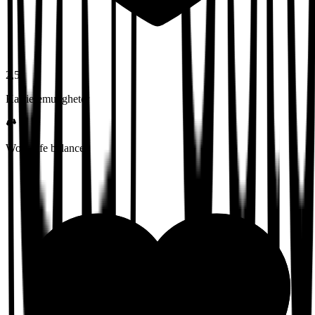
2,5
Karrieremuligheter
Work-life balance