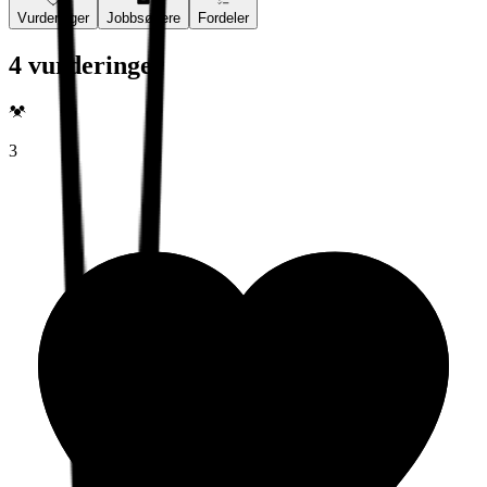
Vurderinger
Jobbsøkere
Fordeler
4 vurderinger
3