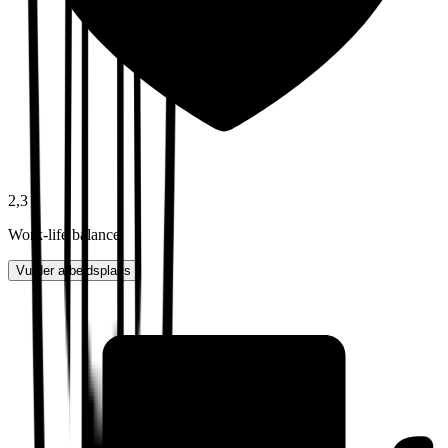
2,3
Work-life balance
Vurder arbeidsplass