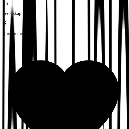
1,5
Lederskap
Karrieremuligheter