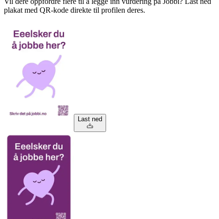
Vil dere oppfordre flere til å legge inn vurdering på Jobbi? Last ned
plakat med QR-kode direkte til profilen deres.
Last ned