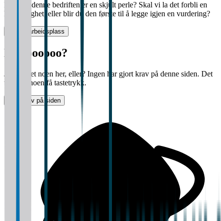
Kanskje denne bedriften er en skjult perle? Skal vi la det forbli en
hemmelighet, eller blir du den første til å legge igjen en vurdering?
Vurder arbeidsplass
Halloooooo?
Jobber det noen her, eller? Ingen har gjort krav på denne siden. Det
tar bare noen få tastetrykk.
Gjør krav på siden