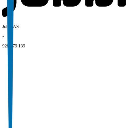
Jobbi AS
•
928 079 139