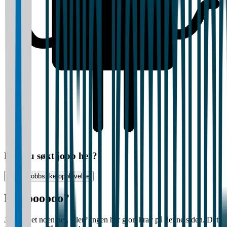
Har du søkt jobb her?
Vurder jobbsøkeropplevelse
Halloooooo?
Jobber det noen her, eller? Ingen har gjort krav på denne siden. Det