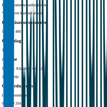
Kilde: Brønnøysundregistrene
*Inkluderer kun fast ansatte
Organisasjonsnummer
974 643 480
Grunnlagt
1995
Adresse
Jakup B. Klukstads veg 32
2665
Lesja
Overordnet enhet
Lesja Kommune
964 949 204