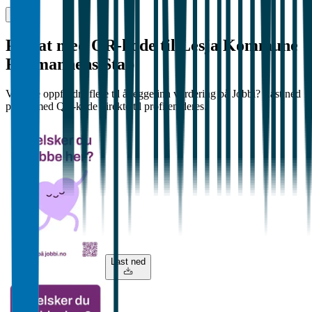
Plakat med QR-kode til Lesja Kommune
Rådmannens Stab
Vil dere oppfordre flere til å legge inn vurdering på Jobbi? Last ned
plakat med QR-kode direkte til profilen deres.
Last ned