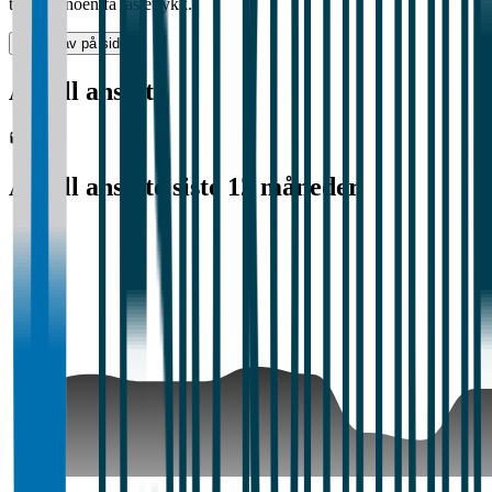
tar bare noen få tastetrykk.
Gjør krav på siden
Antall ansatte
70
Antall ansatte siste 12 måneder