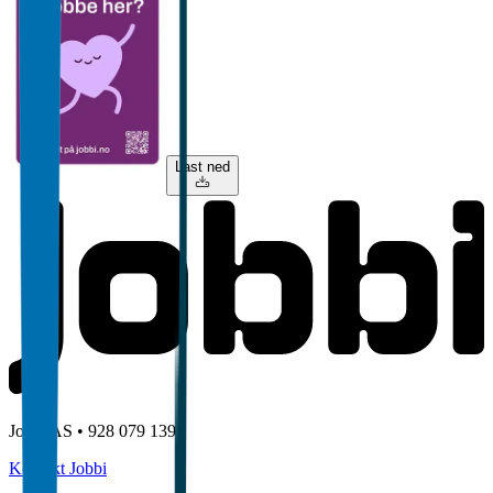
Last ned
Jobbi AS • 928 079 139
Kontakt Jobbi