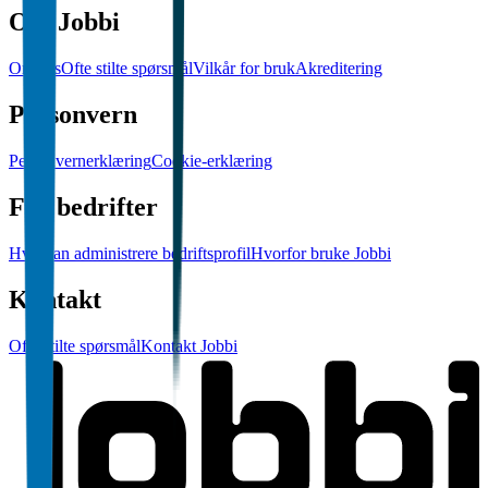
Om Jobbi
Om oss
Ofte stilte spørsmål
Vilkår for bruk
Akreditering
Personvern
Personvernerklæring
Cookie-erklæring
For bedrifter
Hvordan administrere bedriftsprofil
Hvorfor bruke Jobbi
Kontakt
Ofte stilte spørsmål
Kontakt Jobbi