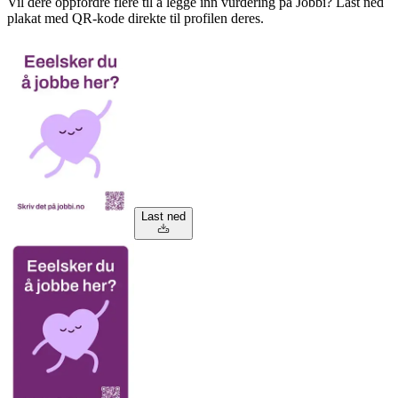
Vil dere oppfordre flere til å legge inn vurdering på Jobbi? Last ned
plakat med QR-kode direkte til profilen deres.
Last ned