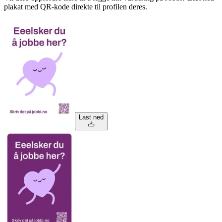
plakat med QR-kode direkte til profilen deres.
Last ned