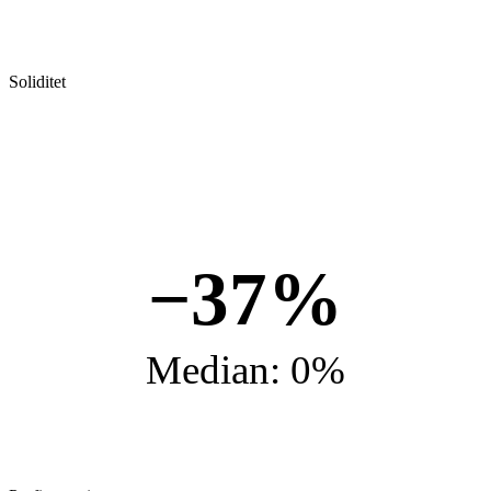
Soliditet
−37%
Median: 0%