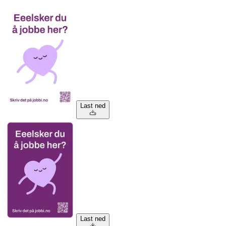
Last ned
Last ned