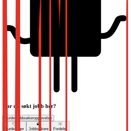
Har du søkt jobb her?
Vurder jobbsøkeropplevelse
Vurderinger
Jobbsøkere
Fordeler