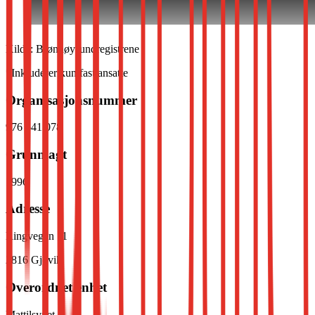
Kilde: Brønnøysundregistrene
*Inkluderer kun fast ansatte
Organisasjonsnummer
976 641 078
Grunnlagt
1996
Adresse
Ringvegen 11
2816
Gjøvik
Overordnet enhet
Mattilsynet