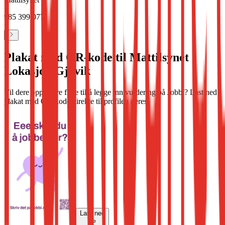
985 399 077
Plakat med QR-kode til Mattilsynet
Lokasjon Gjøvik
Vil dere oppfordre flere til å legge inn vurdering på Jobbi? Last ned
plakat med QR-kode direkte til profilen deres.
Last ned