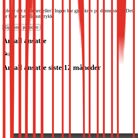
Jobber det noen her, eller? Ingen har gjort krav på denne siden. Det
tar bare noen få tastetrykk.
Gjør krav på siden
Antall ansatte
6
Antall ansatte siste 12 måneder