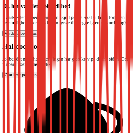
Oi, her var det klein stillhet!
Kanskje denne bedriften er en skjult perle? Skal vi la det forbli en
hemmelighet, eller blir du den første til å legge igjen en vurdering?
Vurder arbeidsplass
Halloooooo?
Jobber det noen her, eller? Ingen har gjort krav på denne siden. Det
tar bare noen få tastetrykk.
Gjør krav på siden