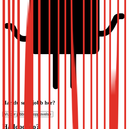
Har du søkt jobb her?
Vurder jobbsøkeropplevelse
Halloooooo?