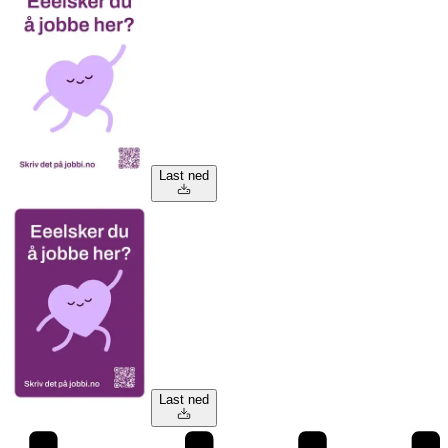
Last ned
Last ned