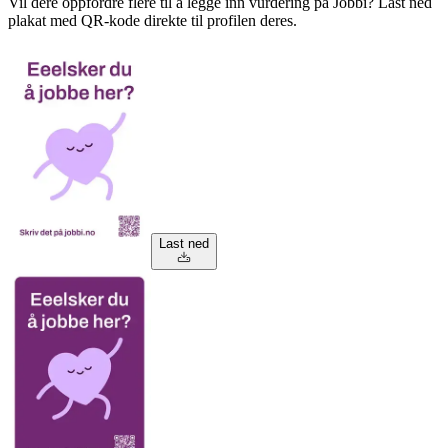
Vil dere oppfordre flere til å legge inn vurdering på Jobbi? Last ned
plakat med QR-kode direkte til profilen deres.
Last ned