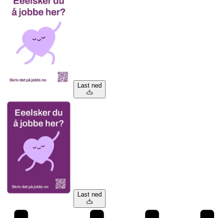
Last ned
Last ned