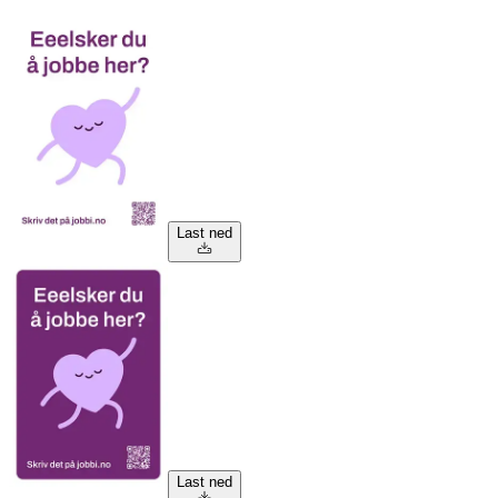
Last ned
Last ned