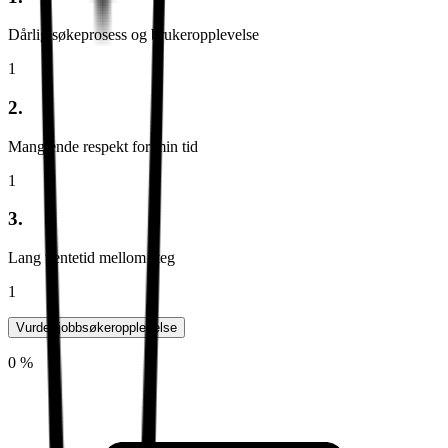
Dårlig søkeprosess og brukeropplevelse
1
2.
Manglende respekt for min tid
1
3.
Lang ventetid mellom steg
1
Vurder jobbsøkeropplevelse
0 %