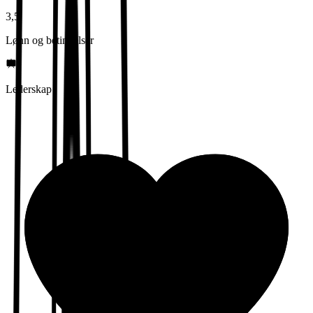
3,5
Lønn og betingelser
Lederskap