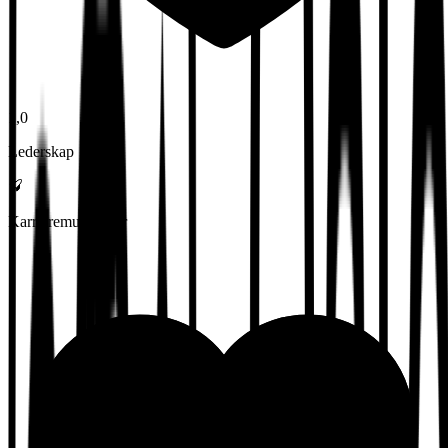
1,0
Lederskap
Karrieremuligheter