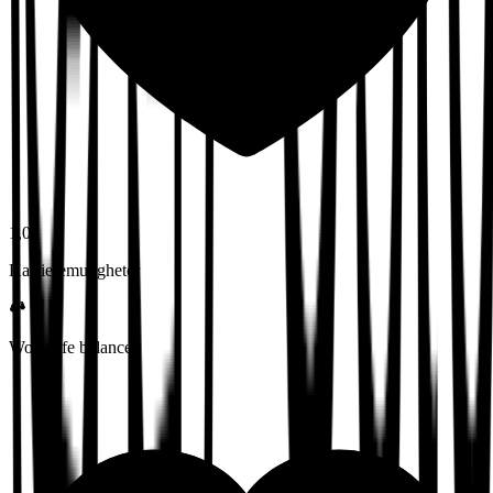
1,0
Karrieremuligheter
Work-life balance