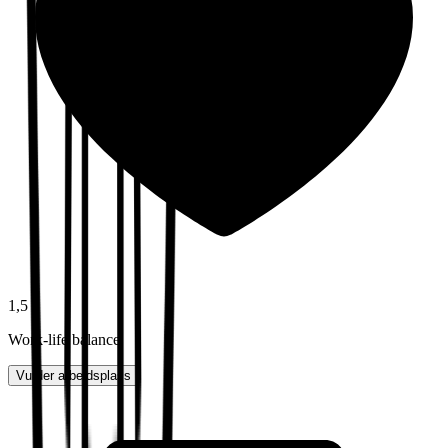
1,5
Work-life balance
Vurder arbeidsplass