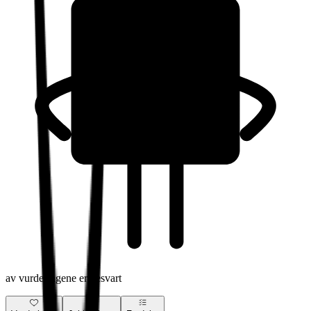
av vurderingene er besvart