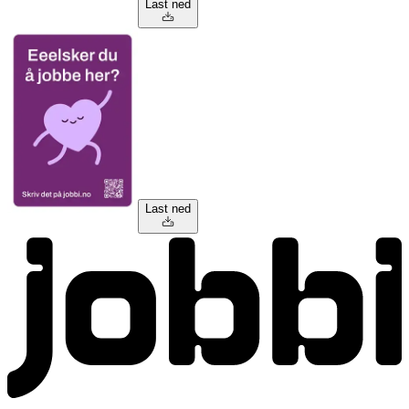
Last ned
Last ned