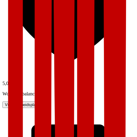
5,0
Work-life balance
Vurder arbeidsplass