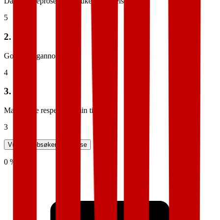
Dårlig søkeprosess og brukeropplevelse
5
2.
God stillingannonse
4
3.
Manglende respekt for min tid
3
Vurder jobbsøkeropplevelse
0 %