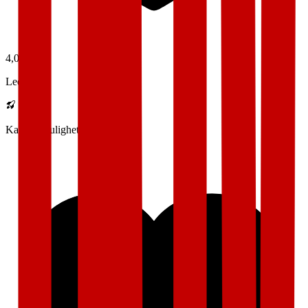
4,0
Lederskap
Karrieremuligheter