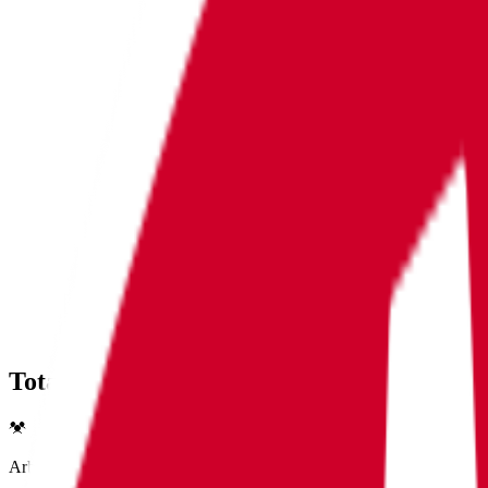
Totalvurdering 2,7
Arbeidsmiljø