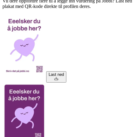
Vil dere oppfordre flere til å legge inn vurdering på Jobbi? Last ned
plakat med QR-kode direkte til profilen deres.
Last ned