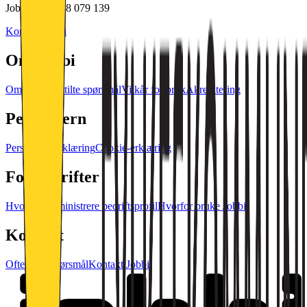
Jobbi AS • 928 079 139
Kontakt Jobbi
Om Jobbi
Om oss
Ofte stilte spørsmål
Vilkår for bruk
Akreditering
Personvern
Personvernerklæring
Cookie-erklæring
For bedrifter
Hvordan administrere bedriftsprofil
Hvorfor bruke Jobbi
Kontakt
Ofte stilte spørsmål
Kontakt Jobbi