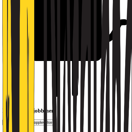
Har du søkt jobb her?
Vurder jobbsøkeropplevelse