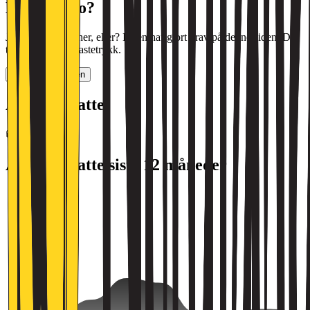
Halloooooo?
Jobber det noen her, eller? Ingen har gjort krav på denne siden. Det
tar bare noen få tastetrykk.
Gjør krav på siden
Antall ansatte
535
Antall ansatte siste 12 måneder