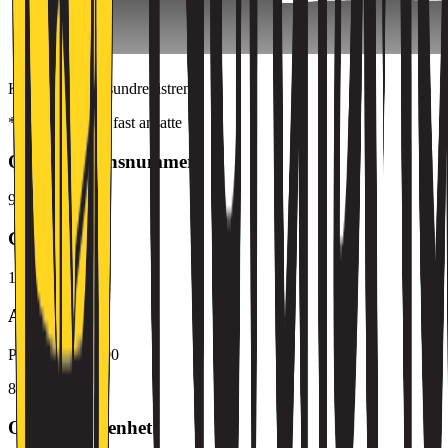
Kilde: Brønnøysundregistrene
*Inkluderer kun fast ansatte
Organisasjonsnummer
974 795 124
Grunnlagt
1995
Adresse
Prinsens gate 100
8005
Bodø
Overordnet enhet