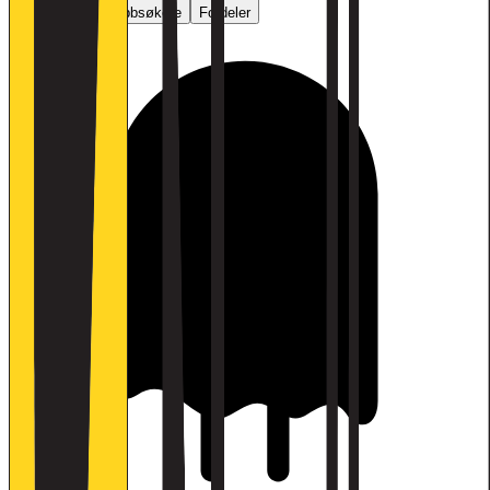
Vurderinger
Jobbsøkere
Fordeler