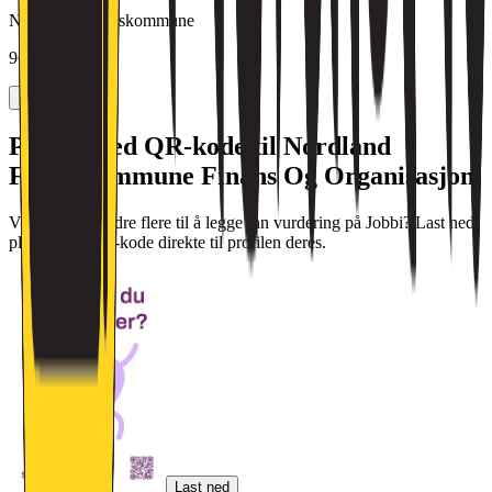
Nordland Fylkeskommune
964 982 953
Plakat med QR-kode til Nordland
Fylkeskommune Finans Og Organisasjon
Vil dere oppfordre flere til å legge inn vurdering på Jobbi? Last ned
plakat med QR-kode direkte til profilen deres.
Last ned