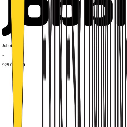
Jobbi AS
•
928 079 139