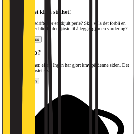
Oi, her var det klein stillhet!
Kanskje denne bedriften er en skjult perle? Skal vi la det forbli en
hemmelighet, eller blir du den første til å legge igjen en vurdering?
Vurder arbeidsplass
Halloooooo?
Jobber det noen her, eller? Ingen har gjort krav på denne siden. Det
tar bare noen få tastetrykk.
Gjør krav på siden