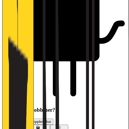
Har du søkt jobb her?
Vurder jobbsøkeropplevelse