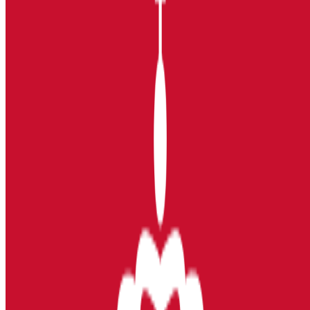
Har du søkt jobb her?
Vurder jobbsøkeropplevelse
Vurderinger
Jobbsøkere
Fordeler