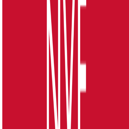
Jobbi AS • 928 079 139
Kontakt Jobbi
Om Jobbi
Om oss
Ofte stilte spørsmål
Vilkår for bruk
Akreditering
Personvern
Personvernerklæring
Cookie-erklæring
For bedrifter
Hvordan administrere bedriftsprofil
Hvorfor bruke Jobbi
Kontakt