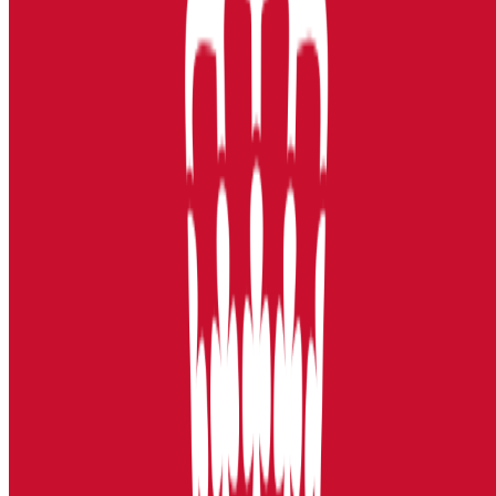
Oi, her var det klein stillhet!
Kanskje denne bedriften er en skjult perle? Skal vi la det forbli en
hemmelighet, eller blir du den første til å legge igjen en vurdering?
Vurder arbeidsplass
Halloooooo?
Jobber det noen her, eller? Ingen har gjort krav på denne siden. Det
tar bare noen få tastetrykk.
Gjør krav på siden