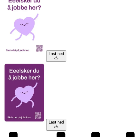
Last ned
Last ned