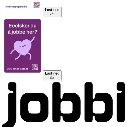
Last ned
Last ned