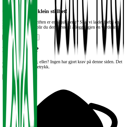
Oi, her var det klein stillhet!
Kanskje denne bedriften er en skjult perle? Skal vi la det forbli en
hemmelighet, eller blir du den første til å legge igjen en vurdering?
Vurder arbeidsplass
Halloooooo?
Jobber det noen her, eller? Ingen har gjort krav på denne siden. Det
tar bare noen få tastetrykk.
Gjør krav på siden