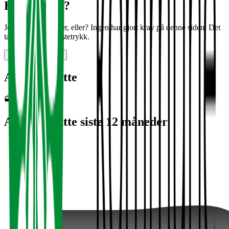
Halloooooo?
Jobber det noen her, eller? Ingen har gjort krav på denne siden. Det
tar bare noen få tastetrykk.
Gjør krav på siden
Antall ansatte
472
Antall ansatte siste 12 måneder