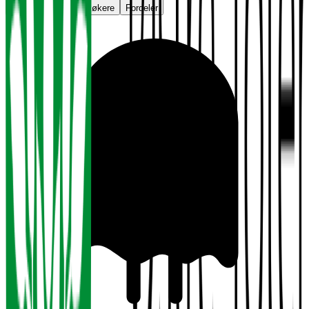
Vurderinger
Jobbsøkere
Fordeler