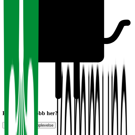
Har du søkt jobb her?
Vurder jobbsøkeropplevelse