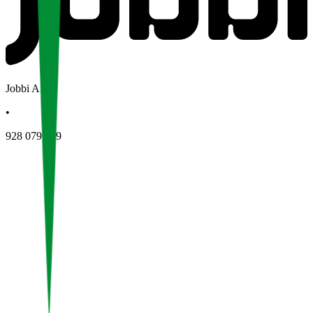
Jobbi AS
•
928 079 139