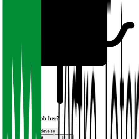
Har du søkt jobb her?
Vurder jobbsøkeropplevelse