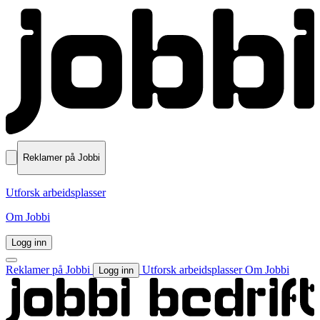
Reklamer på Jobbi
Utforsk arbeidsplasser
Om Jobbi
Logg inn
Reklamer på Jobbi
Utforsk arbeidsplasser
Om Jobbi
Logg inn