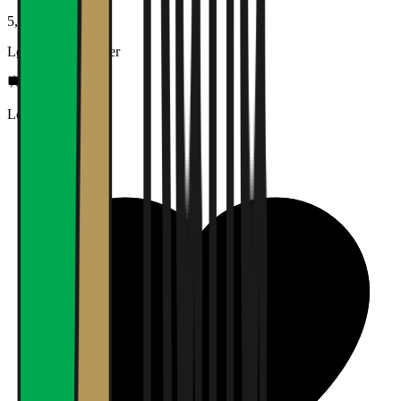
5,0
Lønn og betingelser
Lederskap