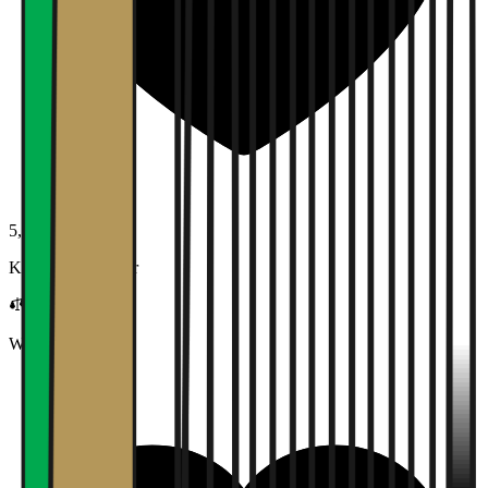
5,0
Karrieremuligheter
Work-life balance