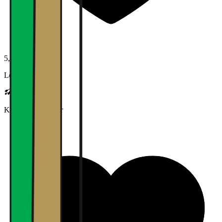
5,0
Lederskap
Karrieremuligheter