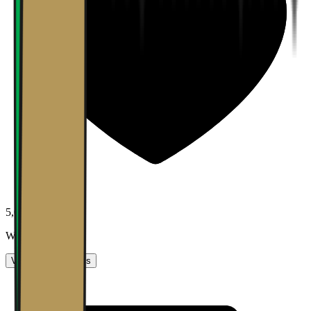
5,0
Work-life balance
Vurder arbeidsplass