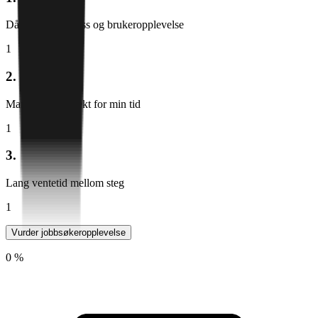
Dårlig søkeprosess og brukeropplevelse
1
2.
Manglende respekt for min tid
1
3.
Lang ventetid mellom steg
1
Vurder jobbsøkeropplevelse
0 %