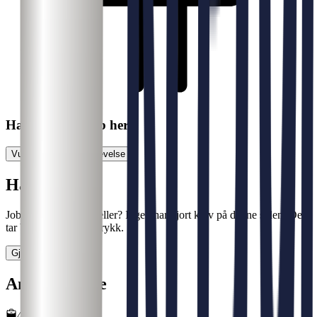
Har du søkt jobb her?
Vurder jobbsøkeropplevelse
Halloooooo?
Jobber det noen her, eller? Ingen har gjort krav på denne siden. Det
tar bare noen få tastetrykk.
Gjør krav på siden
Antall ansatte
4 eller færre