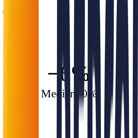
Soliditet
−6%
Median: 0%
Profittmargin