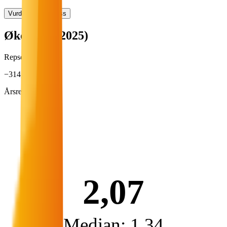
Vurder arbeidsplass
Økonomi (2025)
Repsol Norge
−314,7 mill. kr
Årsresultat
2,07
Median: 1,34