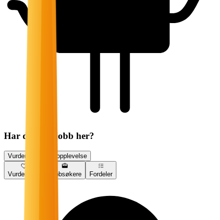
Har du søkt jobb her?
Vurder jobbsøkeropplevelse
Vurderinger
Jobbsøkere
Fordeler