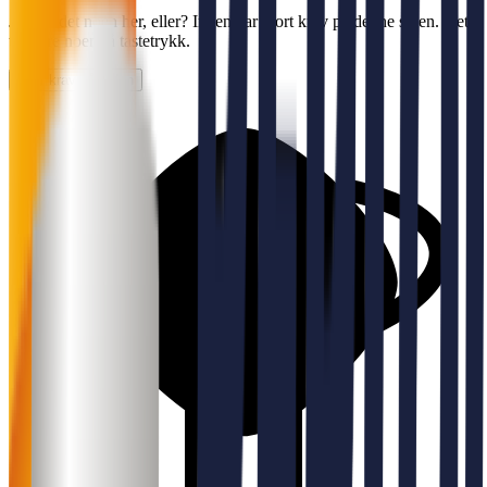
Jobber det noen her, eller? Ingen har gjort krav på denne siden. Det
tar bare noen få tastetrykk.
Gjør krav på siden