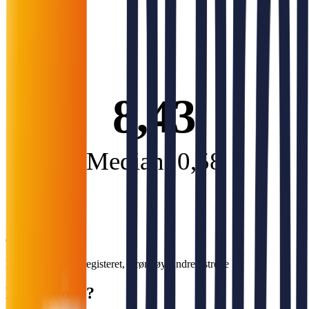
8,43
Median: 0,58
Gjeldsgrad
Kilde: Regnskapsregisteret, Brønnøysundregistrene
Halloooooo?