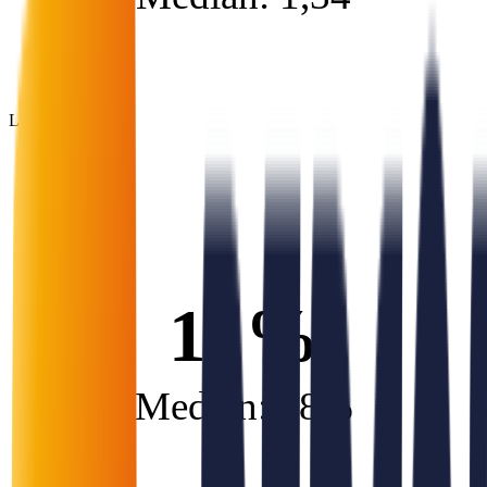
Likviditet
11%
Median: 38%