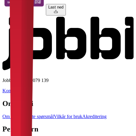
Last ned
Jobbi AS • 928 079 139
Kontakt Jobbi
Om Jobbi
Om oss
Ofte stilte spørsmål
Vilkår for bruk
Akreditering
Personvern