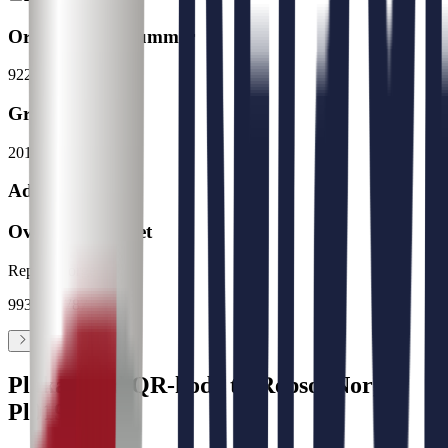
Organisasjonsnummer
922 567 735
Grunnlagt
2019
Adresse
Overordnet enhet
Repsol Norge
993 787 787
Plakat med QR-kode til Repsol Norge
Pl019 F