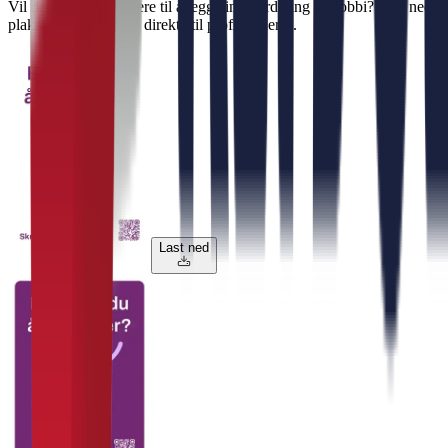
Vil dere oppfordre flere til å legge inn vurdering på Jobbi? Last ned
plakat med QR-kode direkte til profilen deres.
Last ned