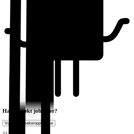
Har du søkt jobb her?
Vurder jobbsøkeropplevelse
33 %