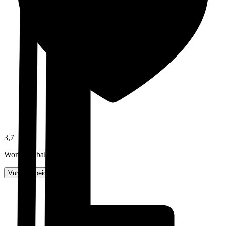
3,7
Work-life balance
Vurder arbeidsplass