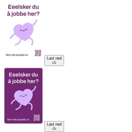
Last ned
Last ned