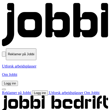
Reklamer på Jobbi
Utforsk arbeidsplasser
Om Jobbi
Logg inn
Reklamer på Jobbi
Utforsk arbeidsplasser
Om Jobbi
Logg inn