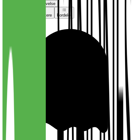
Vurder jobbsøkeropplevelse
Vurderinger
Jobbsøkere
Fordeler