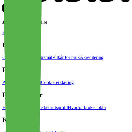
Jobbi AS • 928 079 139
Kontakt Jobbi
Om Jobbi
Om oss
Ofte stilte spørsmål
Vilkår for bruk
Akreditering
Personvern
Personvernerklæring
Cookie-erklæring
For bedrifter
Hvordan administrere bedriftsprofil
Hvorfor bruke Jobbi
Kontakt