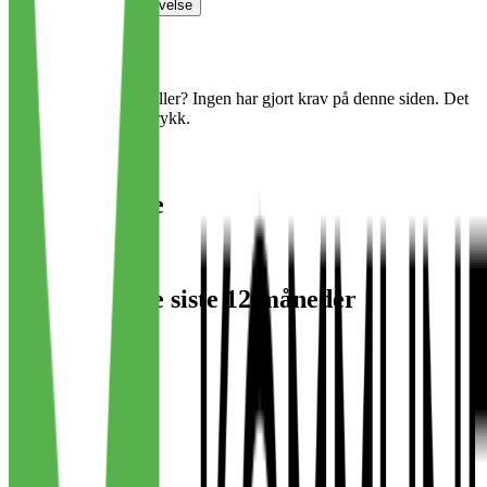
Vurder jobbsøkeropplevelse
Halloooooo?
Jobber det noen her, eller? Ingen har gjort krav på denne siden. Det
tar bare noen få tastetrykk.
Gjør krav på siden
Antall ansatte
15
Antall ansatte siste 12 måneder