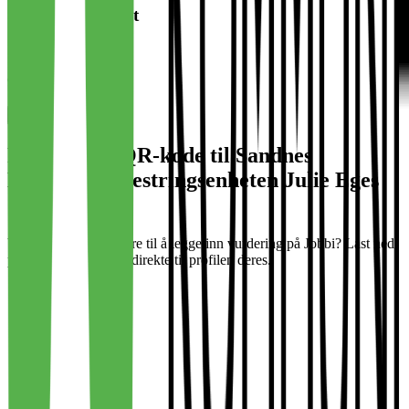
Overordnet enhet
Sandnes Kommune
964 965 137
Plakat med QR-kode til Sandnes
Kommune Mestringsenheten Julie Eges
Gate 6
Vil dere oppfordre flere til å legge inn vurdering på Jobbi? Last ned
plakat med QR-kode direkte til profilen deres.