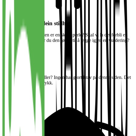
Oi, her var det klein stillhet!
Kanskje denne bedriften er en skjult perle? Skal vi la det forbli en
hemmelighet, eller blir du den første til å legge igjen en vurdering?
Vurder arbeidsplass
Halloooooo?
Jobber det noen her, eller? Ingen har gjort krav på denne siden. Det
tar bare noen få tastetrykk.
Gjør krav på siden