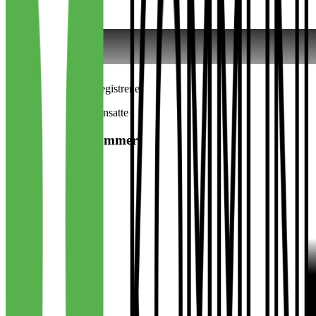
Kilde: Brønnøysundregistrene
*Inkluderer kun fast ansatte
Organisasjonsnummer
916 177 763
Grunnlagt
2015
Adresse
Julie Eges gate 6
4306
Sandnes