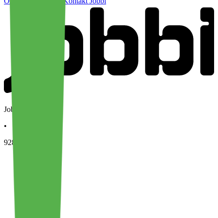
Ofte stilte spørsmål
Kontakt Jobbi
Jobbi AS
•
928 079 139