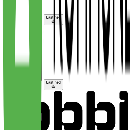
Last ned
Last ned