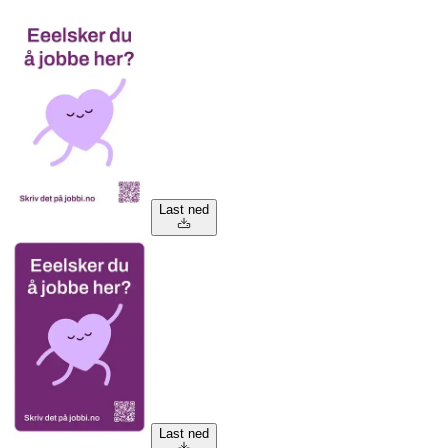
Last ned
Last ned