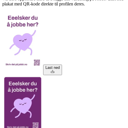
plakat med QR-kode direkte til profilen deres.
Last ned