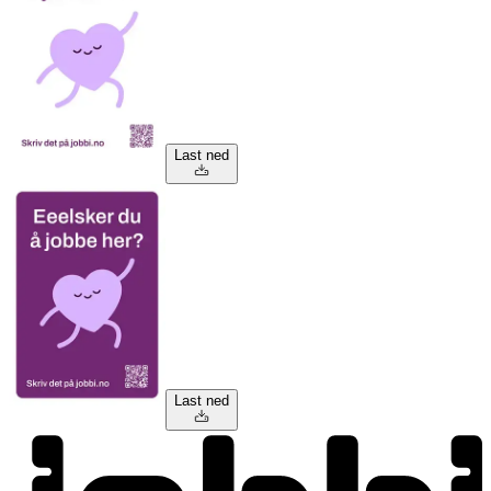
Last ned
Last ned