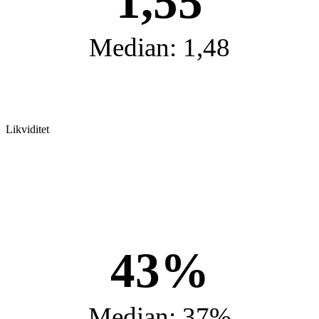
1,55
Median: 1,48
Likviditet
43%
Median: 37%