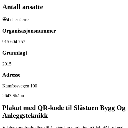
Antall ansatte
4 eller færre
Organisasjonsnummer
915 604 757
Grunnlagt
2015
Adresse
Kamfossvegen 100
2643
Skåbu
Plakat med QR-kode til Slåstuen Bygg Og
Anleggsteknikk
Vil dere oppfordre flere til å legge inn vurdering på Jobbi? Last ned