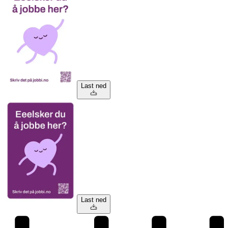
Last ned
Last ned