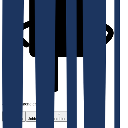
av vurderingene er besvart
Vurderinger
Jobbsøkere
Fordeler