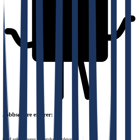
Jobbsøkere erfarer:
1.
God søkeprosess og brukeropplevelse