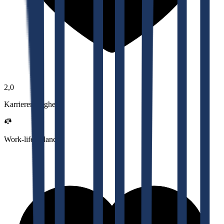
2,0
Karrieremuligheter
Work-life balance