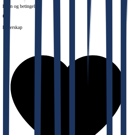
Lønn og betingelser
Lederskap