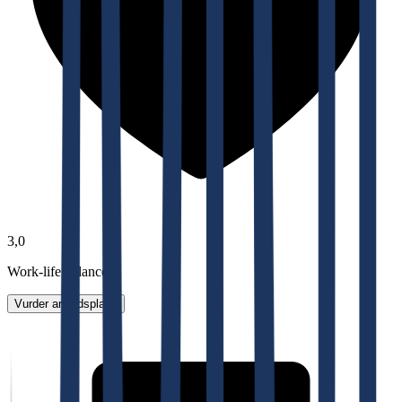
3,0
Work-life balance
Vurder arbeidsplass