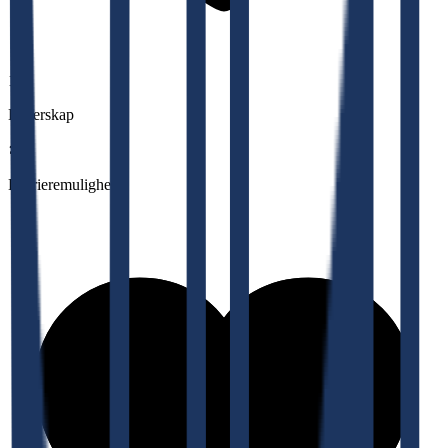
1,6
Lederskap
Karrieremuligheter