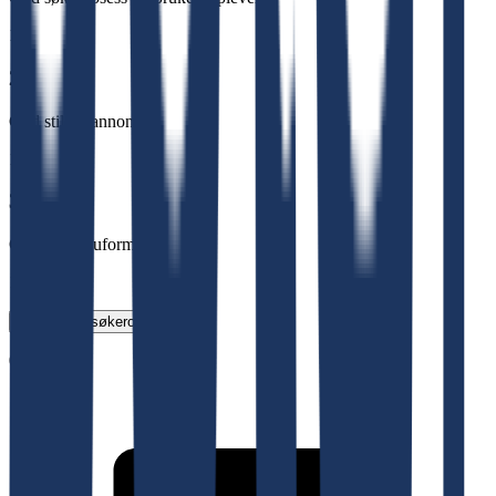
1
2.
God stillingannonse
1
3.
Godt intervjuformat
1
Vurder jobbsøkeropplevelse
0 %