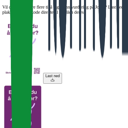
Vil dere oppfordre flere til å legge inn vurdering på Jobbi? Last ned
plakat med QR-kode direkte til profilen deres.
Last ned