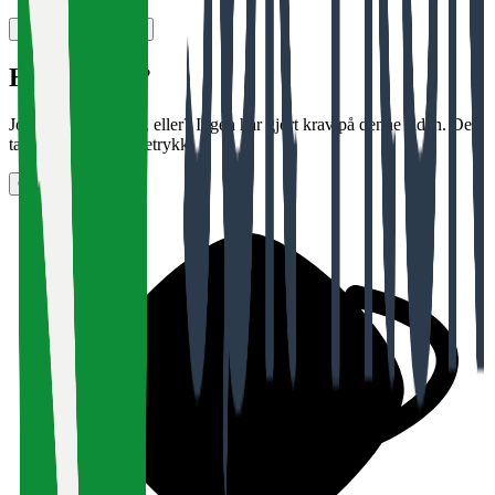
Vurder arbeidsplass
Halloooooo?
Jobber det noen her, eller? Ingen har gjort krav på denne siden. Det
tar bare noen få tastetrykk.
Gjør krav på siden