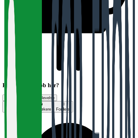
Har du søkt jobb her?
Vurder jobbsøkeropplevelse
Vurderinger
Jobbsøkere
Fordeler