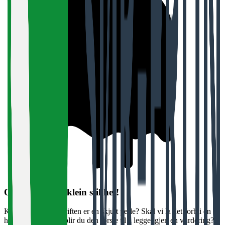
Oi, her var det klein stillhet!
Kanskje denne bedriften er en skjult perle? Skal vi la det forbli en
hemmelighet, eller blir du den første til å legge igjen en vurdering?