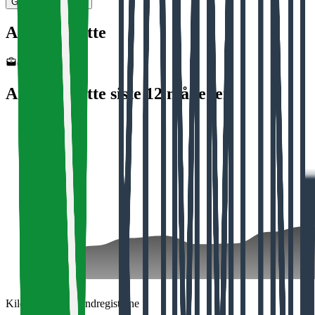
Gjør krav på siden
Antall ansatte
622
Antall ansatte siste 12 måneder
Kilde: Brønnøysundregistrene