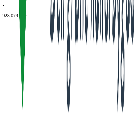
•
928 079 139