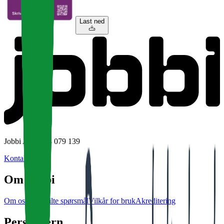
Last ned
Jobbi AS • 928 079 139
Kontakt Jobbi
Om Jobbi
Om oss
Ofte stilte spørsmål
Vilkår for bruk
Akreditering
Personvern