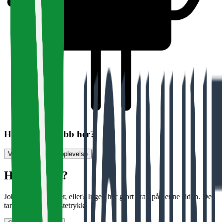
Har du søkt jobb her?
Vurder jobbsøkeropplevelse
Halloooooo?
Jobber det noen her, eller? Ingen har gjort krav på denne siden. Det
tar bare noen få tastetrykk.