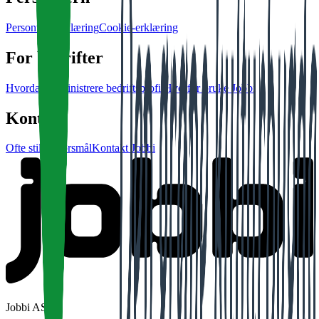
Personvernerklæring
Cookie-erklæring
For bedrifter
Hvordan administrere bedriftsprofil
Hvorfor bruke Jobbi
Kontakt
Ofte stilte spørsmål
Kontakt Jobbi
Jobbi AS