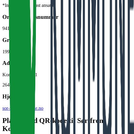
*Inkluderer kun fast ansatte
Organisasjonsnummer
941 827 195
Grunnlagt
1995
Adresse
Kommunevegen 1
2647
Sør-fron
Hjemmeside
sor-fron.kommune.no
Plakat med QR-kode til Sør-fron
Kommune