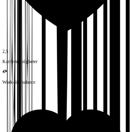
2,5
Karrieremuligheter
Work-life balance