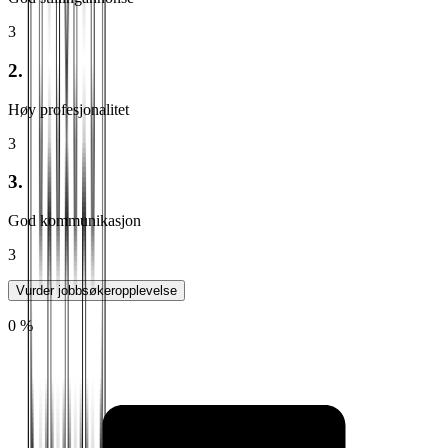
3
2.
Høy profesjonalitet
3
3.
God kommunikasjon
3
Vurder jobbsøkeropplevelse
0 %