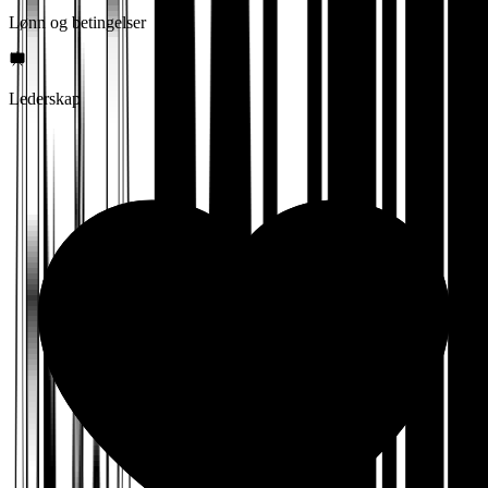
Lønn og betingelser
Lederskap