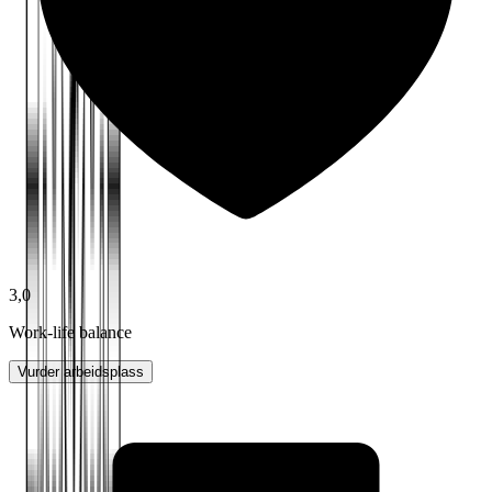
3,0
Work-life balance
Vurder arbeidsplass