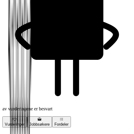
av vurderingene er besvart
Vurderinger
Jobbsøkere
Fordeler