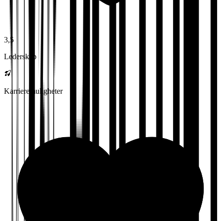
3,5
Lederskap
Karrieremuligheter