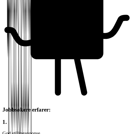
Jobbsøkere erfarer:
1.
God stillingannonse