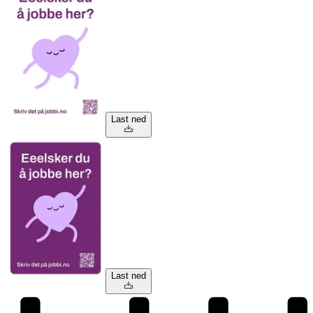
Last ned
Last ned