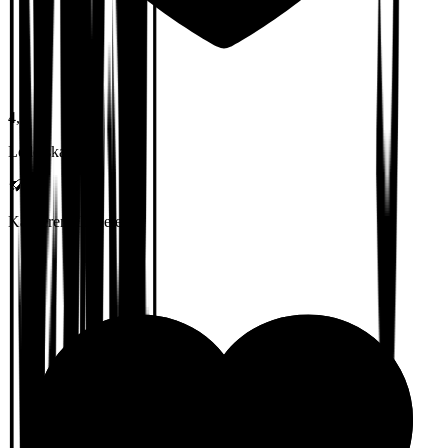
4,0
Lederskap
Karrieremuligheter