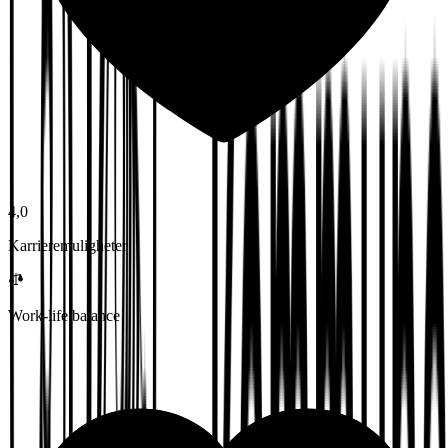
4,0
Karrieremuligheter
Work-life balance