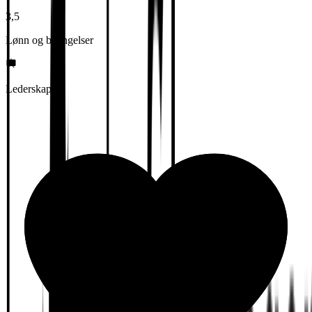
3,5
Lønn og betingelser
Lederskap