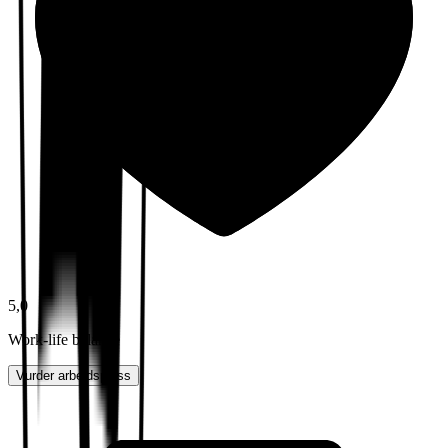
5,0
Work-life balance
Vurder arbeidsplass