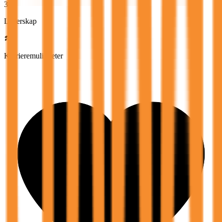
3,0
Lederskap
Karrieremuligheter