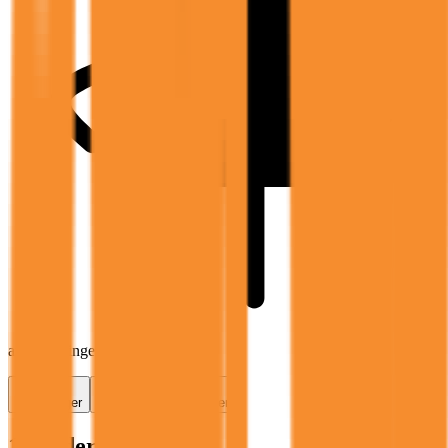
av vurderingene er besvart
Vurderinger
Jobbsøkere
Fordeler
1 vurdering