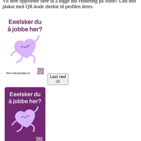
Vil dere oppfordre flere til å legge inn vurdering på Jobbi? Last ned
plakat med QR-kode direkte til profilen deres.
Last ned