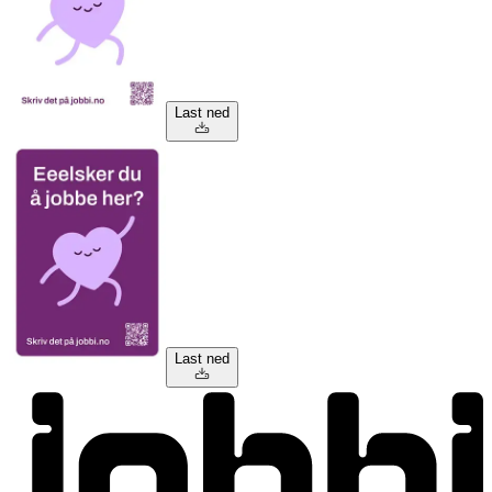
Last ned
Last ned