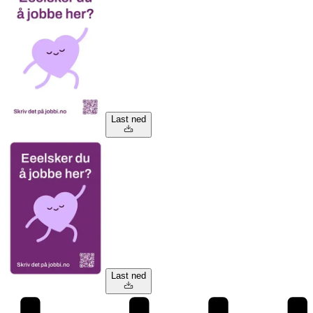
Last ned
Last ned