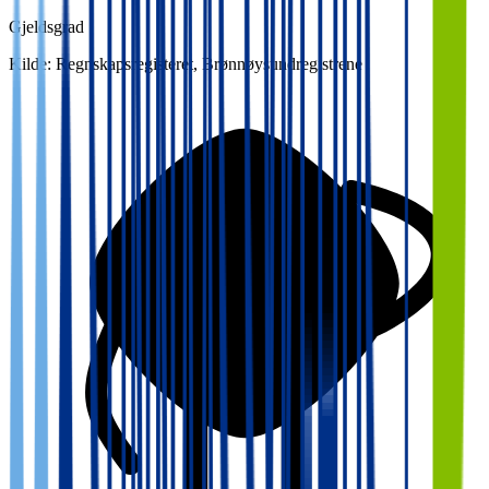
Gjeldsgrad
Kilde: Regnskapsregisteret, Brønnøysundregistrene