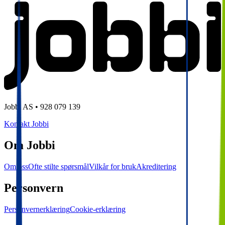
Jobbi AS • 928 079 139
Kontakt Jobbi
Om Jobbi
Om oss
Ofte stilte spørsmål
Vilkår for bruk
Akreditering
Personvern
Personvernerklæring
Cookie-erklæring