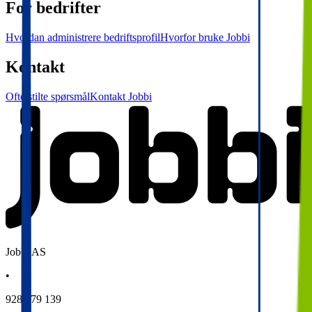
For bedrifter
Hvordan administrere bedriftsprofil
Hvorfor bruke Jobbi
Kontakt
Ofte stilte spørsmål
Kontakt Jobbi
Jobbi AS
•
928 079 139