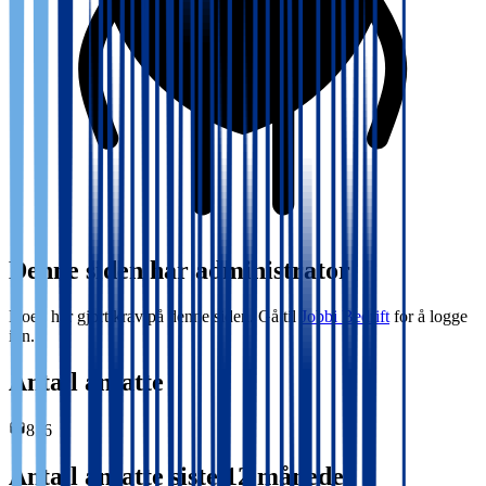
Denne siden har administrator
Noen har gjort krav på denne siden. Gå til
Jobbi Bedrift
for å logge
inn.
Antall ansatte
816
Antall ansatte siste 12 måneder