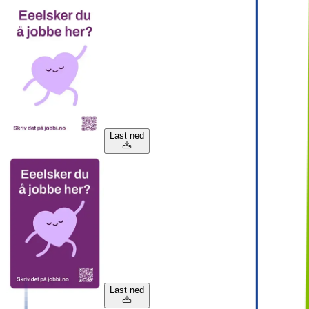
Last ned
Last ned