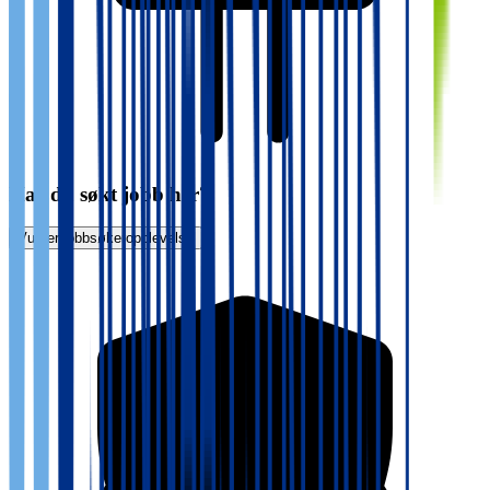
Har du søkt jobb her?
Vurder jobbsøkeropplevelse