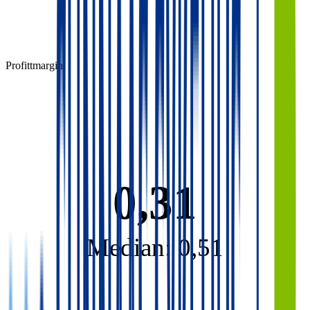
Profittmargin
0,31
Median: 0,51