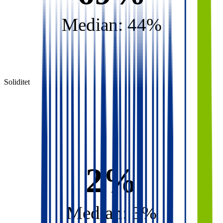
Median: 44%
Soliditet
2%
Median: 3%