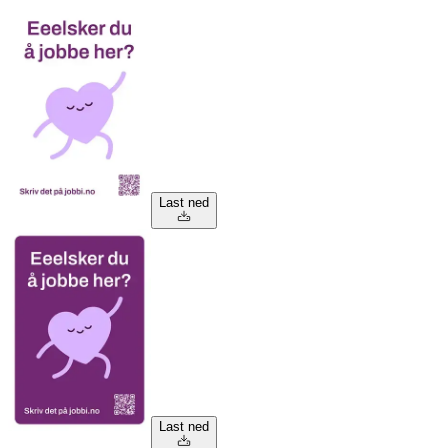
Last ned
Last ned