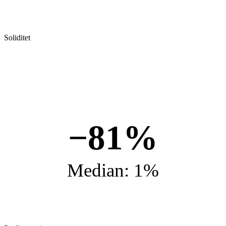
Soliditet
−81%
Median: 1%