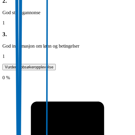
2.
God stillingannonse
1
3.
God informasjon om lønn og betingelser
1
Vurder jobbsøkeropplevelse
0 %