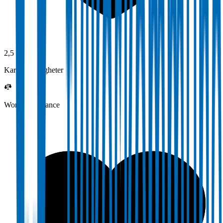
2,5
Karrieremuligheter
Work-life balance