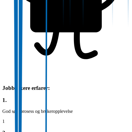
Jobbsøkere erfarer:
1.
God søkeprosess og brukeropplevelse
1