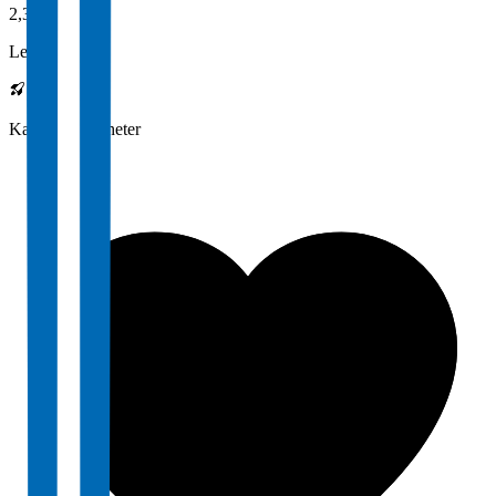
2,3
Lederskap
Karrieremuligheter