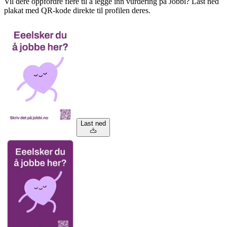
Vil dere oppfordre flere til å legge inn vurdering på Jobbi? Last ned
plakat med QR-kode direkte til profilen deres.
Last ned