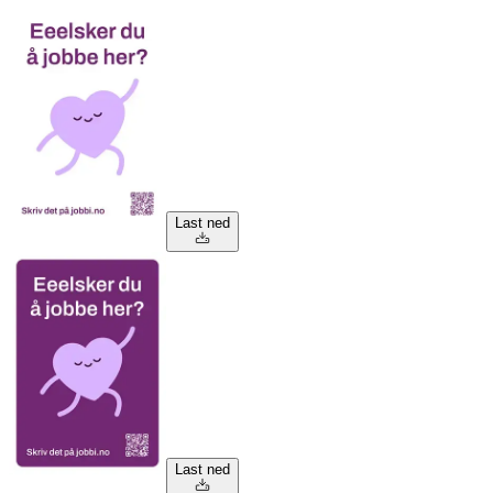
Last ned
Last ned