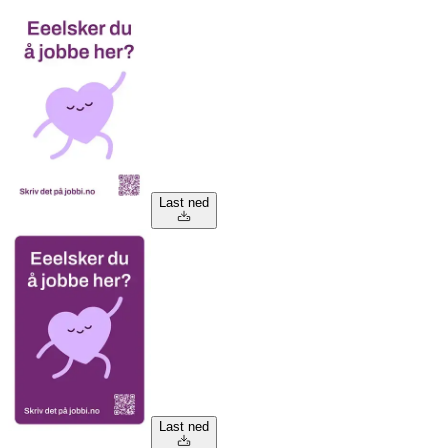
Last ned
Last ned