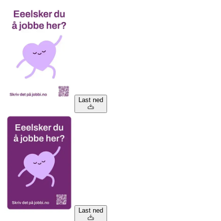
Last ned
Last ned